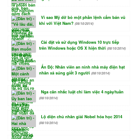
Vì sao Mỹ dỡ bỏ một phần lệnh cấm bán vũ
khí với Việt Nam?
(08/10/2014)
Cài đặt và sử dụng Windows 10 trực tiếp
trên Windows hoặc OS X hiện thời
(08/10/2014)
Ấn Độ: Nhân viên an ninh nhà máy điện hạt
nhân xả súng giết 3 người
(08/10/2014)
Nga cân nhắc luật chỉ làm việc 4 ngày/tuần
(08/10/2014)
Lộ diện chủ nhân giải Nobel hóa học 2014
(08/10/2014)