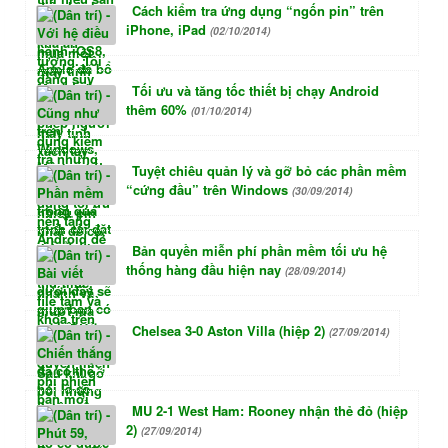
Cách kiểm tra ứng dụng “ngốn pin” trên
iPhone, iPad
(02/10/2014)
Tối ưu và tăng tốc thiết bị chạy Android
thêm 60%
(01/10/2014)
Tuyệt chiêu quản lý và gỡ bỏ các phần mềm
“cứng đầu” trên Windows
(30/09/2014)
Bản quyền miễn phí phần mềm tối ưu hệ
thống hàng đầu hiện nay
(28/09/2014)
Chelsea 3-0 Aston Villa (hiệp 2)
(27/09/2014)
MU 2-1 West Ham: Rooney nhận thẻ đỏ (hiệp
2)
(27/09/2014)