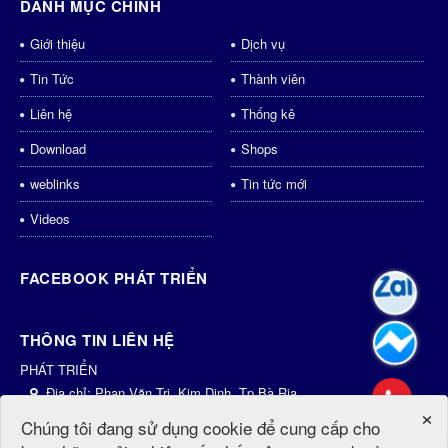
DANH MỤC CHÍNH
Giới thiệu
Dịch vụ
Tin Tức
Thành viên
Liên hệ
Thống kê
Download
Shops
weblinks
Tin tức mới
Videos
FACEBOOK PHÁT TRIỂN
THÔNG TIN LIÊN HỆ
PHÁT TRIỂN
Địa chỉ:
Phan Văn Trị, Kim Dinh, Tp.Bà Rịa
×
Điện thoại:
0931435998
Chúng tôi đang sử dụng cookie để cung cấp cho
Email:
dichvu@phattrien.net