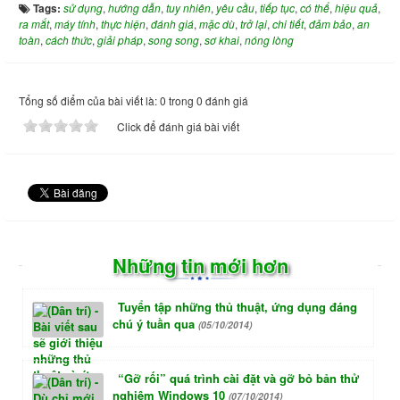
Tags:
sử dụng
,
hướng dẫn
,
tuy nhiên
,
yêu cầu
,
tiếp tục
,
có thể
,
hiệu quả
,
ra mắt
,
máy tính
,
thực hiện
,
đánh giá
,
mặc dù
,
trở lại
,
chi tiết
,
đảm bảo
,
an
toàn
,
cách thức
,
giải pháp
,
song song
,
sơ khai
,
nóng lòng
Tổng số điểm của bài viết là: 0 trong 0 đánh giá
Click để đánh giá bài viết
Những tin mới hơn
Tuyển tập những thủ thuật, ứng dụng đáng
chú ý tuần qua
(05/10/2014)
“Gỡ rối” quá trình cài đặt và gỡ bỏ bản thử
nghiệm Windows 10
(07/10/2014)