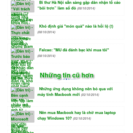
Bí thư Hà Nội sẵn sàng gặp dân nhận tố cáo
“bôi trơn” làm sổ đỏ
(08/10/2014)
Khó định giá "món quà" nào là hối lộ (!)
(08/10/2014)
Falcao: "MU đã đánh bạc khi mua tôi"
(08/10/2014)
Những tin cũ hơn
Những ứng dụng không nên bỏ qua với
máy tính Macbook mới
(02/10/2014)
Nên mua Macbook hay là chờ mua laptop
chạy Windows 10?
(02/10/2014)