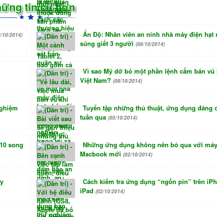
ững tin cũ hơn
Ấn Độ: Nhân viên an ninh nhà máy điện hạt 
8/10/2014)
súng giết 3 người
(08/10/2014)
Vì sao Mỹ dỡ bỏ một phần lệnh cấm bán vũ 
Việt Nam?
(08/10/2014)
nghiệm
Tuyển tập những thủ thuật, ứng dụng đáng 
tuần qua
(05/10/2014)
10 song
Những ứng dụng không nên bỏ qua với máy
Macbook mới
(02/10/2014)
ạy
Cách kiểm tra ứng dụng “ngốn pin” trên iP
iPad
(02/10/2014)