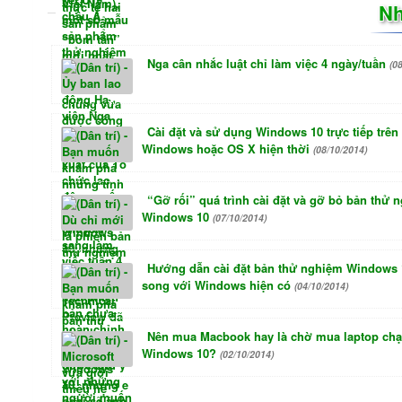
Nh
Nga cân nhắc luật chỉ làm việc 4 ngày/tuần
(0
Cài đặt và sử dụng Windows 10 trực tiếp trên
Windows hoặc OS X hiện thời
(08/10/2014)
“Gỡ rối” quá trình cài đặt và gỡ bỏ bản thử 
Windows 10
(07/10/2014)
Hướng dẫn cài đặt bản thử nghiệm Windows 
song với Windows hiện có
(04/10/2014)
Nên mua Macbook hay là chờ mua laptop ch
Windows 10?
(02/10/2014)