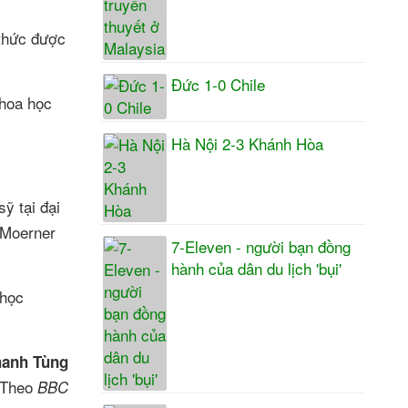
 thức được
Đức 1-0 Chile
khoa học
Hà Nội 2-3 Khánh Hòa
ỹ tại đại
 Moerner
7-Eleven - người bạn đồng
hành của dân du lịch 'bụi'
 học
hanh Tùng
Theo
BBC