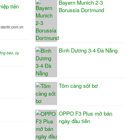
Bayern Munich 2-3
hiệp tiến
Borussia Dortmund
:
dantri.com.vn
Bình Dương 3-4 Đà Nẵng
ông báo
,
ủy
Tôm càng sốt bơ
OPPO F3 Plus mở bán
ngày đầu tiên