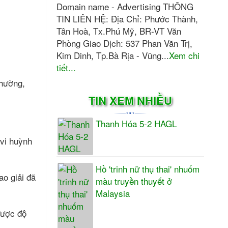
Domain name - Advertising THÔNG
TIN LIÊN HỆ: Địa Chỉ: Phước Thành,
Tân Hoà, Tx.Phú Mỹ, BR-VT Văn
Phòng Giao Dịch: 537 Phan Văn Trị,
Kim Dinh, Tp.Bà Rịa - Vũng...
Xem chi
tiết...
thường,
TIN XEM NHIỀU
Thanh Hóa 5-2 HAGL
 vi huỳnh
Hồ 'trinh nữ thụ thai' nhuốm
ao giải đã
màu truyền thuyết ở
Malaysia
được độ