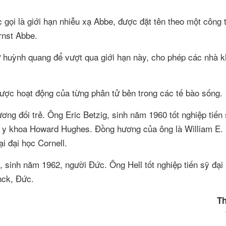
c gọi là giới hạn nhiễu xạ Abbe, được đặt tên theo một công
rnst Abbe.
 huỳnh quang để vượt qua giới hạn này, cho phép các nhà 
ược hoạt động của từng phân tử bên trong các tế bào sống.
g đối trẻ. Ông Eric Betzig, sinh năm 1960 tốt nghiệp tiến s
ện y khoa Howard Hughes. Đồng hương của ông là William E.
ại đại học Cornell.
l, sinh năm 1962, người Đức. Ông Hell tốt nghiệp tiến sỹ đại
nck, Đức.
T