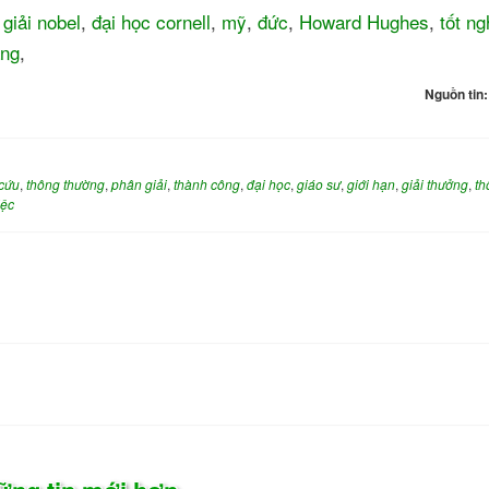
,
giải nobel
,
đại học cornell
,
mỹ
,
đức
,
Howard Hughes
,
tốt ng
ang
,
Nguồn tin
cứu
,
thông thường
,
phân giải
,
thành công
,
đại học
,
giáo sư
,
giới hạn
,
giải thưởng
,
th
iệc