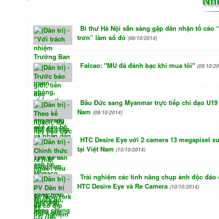
Nh
Bí thư Hà Nội sẵn sàng gặp dân nhận tố cáo 
trơn” làm sổ đỏ
(08/10/2014)
Falcao: "MU đã đánh bạc khi mua tôi"
(08/10/20
Bầu Đức sang Myanmar trực tiếp chỉ đạo U19 
Nam
(08/10/2014)
HTC Desire Eye với 2 camera 13 megapixel xu
tại Việt Nam
(10/10/2014)
Trải nghiệm các tính năng chụp ảnh độc đáo
HTC Desire Eye và Re Camera
(10/10/2014)