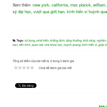
Xem thêm :
new york
,
california
,
max planck
,
william
sỹ đại học
,
vượt qua giới hạn
,
kính hiển vi huỳnh qu
Tags:
sử dụng
,
phát triển
,
khẳng định
,
tặng thưởng
,
khả năng
,
nghiên 
ban
,
tiến trình
,
quan sát
,
nhà khoa học
,
huỳnh quang
,
kính hiển vi
,
giúp v
Tổng số điểm của bài viết là: 0 trong 0 đánh giá
Click để đánh giá bài viết