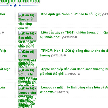
ững tin mới hơn
“bôi
Khó định giá "món quà" nào là hối lộ (!)
(08/
Liên tiếp xảy ra TNGT nghiêm trọng, tỉnh Qu
14)
bị “nhắc nhở”
(08/10/2014)
Việt
TPHCM: Hơn 11.000 tỷ đồng đầu tư cho dự 
trường
(08/10/2014)
ất hiện
Apple liên tiếp dẫn đầu danh sách thương h
giá nhất thế giới
(10/10/2014)
 của
Lenovo ra mắt máy tính bảng chạy trên cả A
Windows
(10/10/2014)