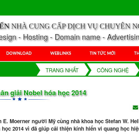
IỂN
NHÀ CUNG CẤP DỊCH VỤ CHUYÊN N
ign - Hosting - Domain name - Advertisi
DOWNLOAD
WEBLINKS
TIN TỨC MỚI
TH
TRANG NHẤT
CÔNG NGHỆ
ân giải Nobel hóa học 2014
iam E. Moerner người Mỹ cùng nhà khoa học Stefan W. Hel
học 2014 vì đã giúp cải thiện kính hiển vi quang học hiện