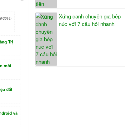
Xứng danh chuyên gia bếp
10/2014)
núc với 7 câu hỏi nhanh
ảng Trị
án môi
iệu đắt
ndroid và