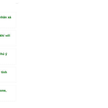
nhân xả
khí với
chú ý
 tính
hone,