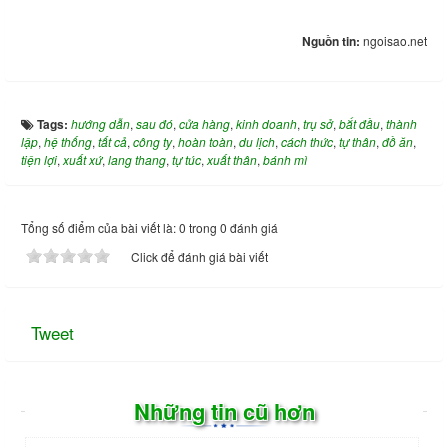
Nguồn tin:
ngoisao.net
Tags:
hướng dẫn
,
sau đó
,
cửa hàng
,
kinh doanh
,
trụ sở
,
bắt đầu
,
thành
lập
,
hệ thống
,
tất cả
,
công ty
,
hoàn toàn
,
du lịch
,
cách thức
,
tự thân
,
đồ ăn
,
tiện lợi
,
xuất xứ
,
lang thang
,
tự túc
,
xuất thân
,
bánh mì
Tổng số điểm của bài viết là: 0 trong 0 đánh giá
Click để đánh giá bài viết
Tweet
Những tin cũ hơn