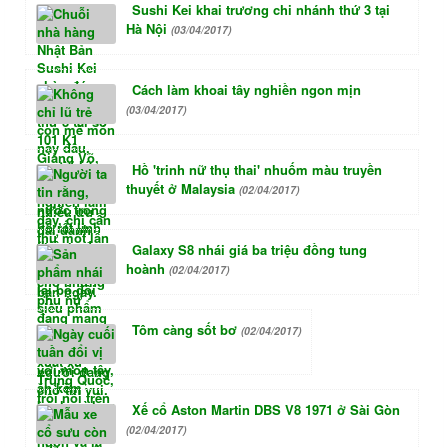
Sushi Kei khai trương chi nhánh thứ 3 tại
Hà Nội
(03/04/2017)
Cách làm khoai tây nghiền ngon mịn
(03/04/2017)
Hồ 'trinh nữ thụ thai' nhuốm màu truyền
thuyết ở Malaysia
(02/04/2017)
Galaxy S8 nhái giá ba triệu đồng tung
hoành
(02/04/2017)
Tôm càng sốt bơ
(02/04/2017)
Xế cổ Aston Martin DBS V8 1971 ở Sài Gòn
(02/04/2017)