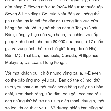
cửa hàng 7-Eleven mở cửa 24/24 hiện trực thuộc tập
Seven & I Holdings Co. của Nhật Bản và không thể
phủ nhận, nó là cái tên dẫn đầu trong lĩnh vực cửa
hàng tiện ích. Với trụ sở chính nằm ở Tokyo (Nhật
Bản), công ty hiện còn vận hành, franchise và cấp
phép kinh doanh cho hơn 60.000 cửa hàng ở 17 quốc
gia và vùng lãnh thổ trên thế giới trong đó có Nhật
Bản, Mỹ, Thái Lan, Indonesia, Canada, Philippines,
Malaysia, Đài Loan, Hong Kong...
Với một khách du lịch ở những vùng xa lạ, 7-Eleven
có thể đáp ứng mọi yêu cầu. Bạn có thể đủ mọi thứ
thiết yếu nhất của một cuộc sống hằng ngày như bàn
chải, kem đánh răng, sữa tắm, dầu gội, dao cạo râu...
đến những thứ hỗ trợ như sim điện thoại, dầu gió, một
số loại thuốc thiết yếu... Và đương nhiên bạn cũng sẽ