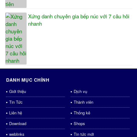
Xứng danh chuyên gia bếp núc với 7 câu hỏi
nhanh
DANH MỤC CHÍNH
Giới thiệu
Dịch vụ
Tin Tức
Thành viên
Liên hệ
Thống kê
Download
Shops
weblinks
Tin tức mới