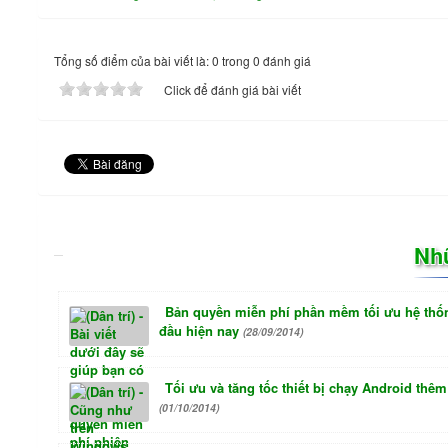
Tổng số điểm của bài viết là: 0 trong 0 đánh giá
Click để đánh giá bài viết
Nh
Bản quyền miễn phí phần mềm tối ưu hệ thố
đầu hiện nay
(28/09/2014)
Tối ưu và tăng tốc thiết bị chạy Android thê
(01/10/2014)