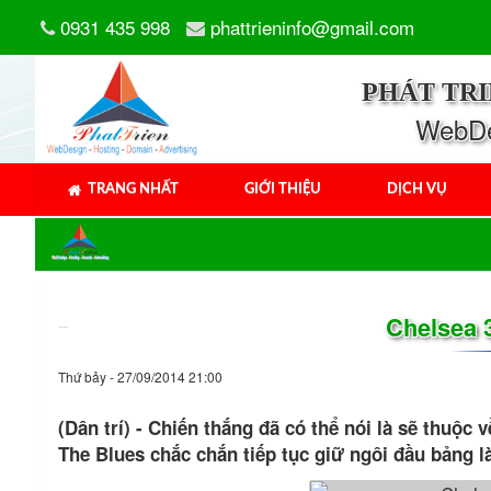
0931 435 998
phattrieninfo@gmail.com
PHÁT TR
WebDes
TRANG NHẤT
GIỚI THIỆU
DỊCH VỤ
Chelsea 3
Thứ bảy - 27/09/2014 21:00
(Dân trí) - Chiến thắng đã có thể nói là sẽ thuộc
The Blues chắc chắn tiếp tục giữ ngôi đầu bảng l