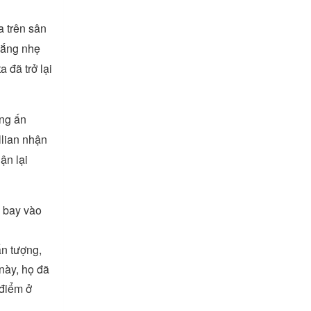
a trên sân
hắng nhẹ
 đã trở lại
ông ấn
llian nhận
ận lại
g bay vào
ấn tượng,
này, họ đã
 điểm ở