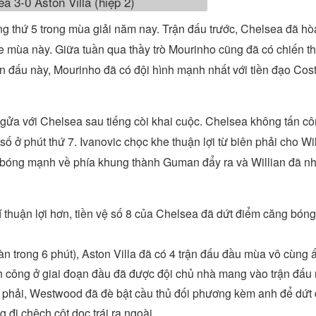
g thứ 5 trong mùa giải năm nay. Trận đấu trước, Chelsea đã hò
e mùa này. Giữa tuần qua thầy trò Mourinho cũng đã có chiến t
 đấu này, Mourinho đã có đội hình mạnh nhất với tiền đạo Costa
ngửa với Chelsea sau tiếng còi khai cuộc. Chelsea không tấn c
ố ở phút thứ 7. Ivanovic chọc khe thuận lợi từ biên phải cho Wi
t bóng mạnh về phía khung thành Guman đẩy ra và Willian đã nh
í thuận lợi hơn, tiền vệ số 8 của Chelsea đã dứt điểm căng bón
bàn trong 6 phút), Aston Villa đã có 4 trận đấu đầu mùa vô cùng 
ành công ở giai đoạn đầu đã được đội chủ nhà mang vào trận đấu 
góc phải, Westwood đã đè bật cầu thủ đối phương kèm anh để dứt
 đi chệch cột dọc trái ra ngoài.