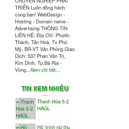
CHUYÊN NGHIỆP PHÁT
TRIỂN Luôn đồng hành
cùng bạn! WebDesign -
Hosting - Domain name -
Advertising THÔNG TIN
LIÊN HỆ: Địa Chỉ: Phước
Thành, Tân Hoà, Tx.Phú
Mỹ, BR-VT Văn Phòng Giao
Dịch: 537 Phan Văn Trị,
Kim Dinh, Tp.Bà Rịa -
Vũng...
Xem chi tiết...
TIN XEM NHIỀU
Thanh Hóa 5-2
HAGL
Hồ 'trinh nữ thụ