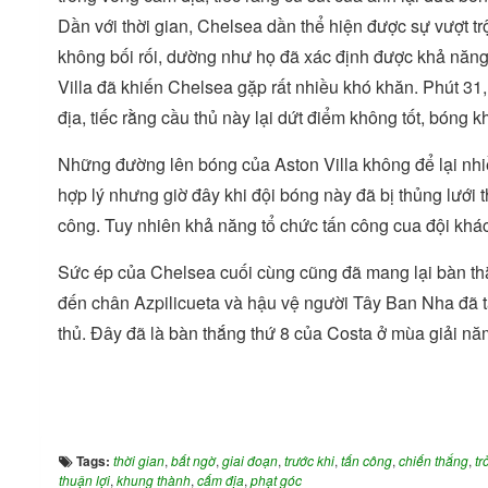
Dần với thời gian, Chelsea dần thể hiện được sự vượt trộ
không bối rối, dường như họ đã xác định được khả năng 
Villa đã khiến Chelsea gặp rất nhiều khó khăn. Phút 3
địa, tiếc rằng cầu thủ này lại dứt điểm không tốt, bóng 
Những đường lên bóng của Aston Villa không để lại nhiề
hợp lý nhưng giờ đây khi đội bóng này đã bị thủng lưới 
công. Tuy nhiên khả năng tổ chức tấn công cua đội khá
Sức ép của Chelsea cuối cùng cũng đã mang lại bàn thắn
đến chân Azpilicueta và hậu vệ người Tây Ban Nha đã t
thủ. Đây đã là bàn thắng thứ 8 của Costa ở mùa giải nă
Tags:
thời gian
,
bất ngờ
,
giai đoạn
,
trước khi
,
tấn công
,
chiến thắng
,
tr
thuận lợi
,
khung thành
,
cấm địa
,
phạt góc