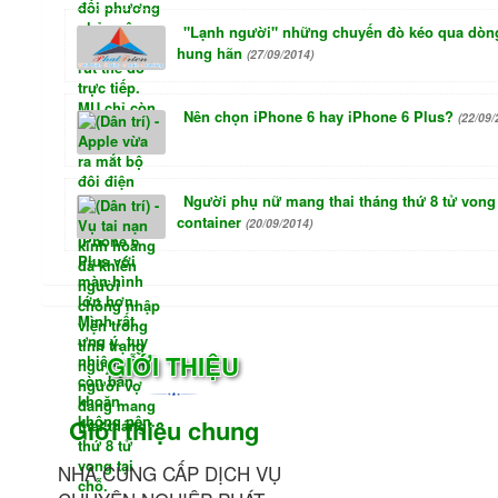
"Lạnh người" những chuyến đò kéo qua dòn
hung hãn
(27/09/2014)
Nên chọn iPhone 6 hay iPhone 6 Plus?
(22/09/
Người phụ nữ mang thai tháng thứ 8 tử vong
container
(20/09/2014)
GIỚI THIỆU
Giới thiệu chung
NHÀ CUNG CẤP DỊCH VỤ