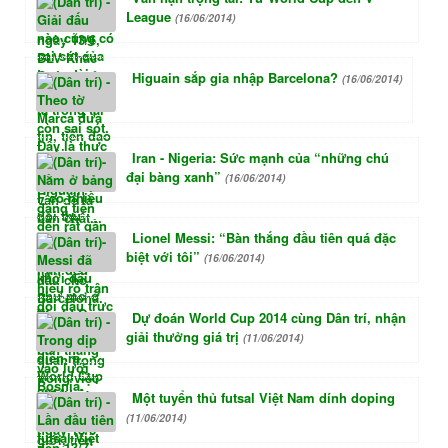
League
(16/06/2014)
Higuain sắp gia nhập Barcelona?
(16/06/2014)
Iran - Nigeria: Sức mạnh của “những chú
đại bàng xanh”
(16/06/2014)
Lionel Messi: “Bàn thắng đầu tiên quá đặc
biệt với tôi”
(16/06/2014)
Dự đoán World Cup 2014 cùng Dân trí, nhận
giải thưởng giá trị
(11/06/2014)
Một tuyển thủ futsal Việt Nam dính doping
(11/06/2014)