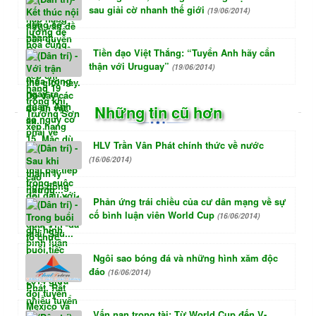
sau giải cờ nhanh thế giới
(19/06/2014)
Tiền đạo Việt Thắng: “Tuyển Anh hãy cẩn
thận với Uruguay”
(19/06/2014)
Những tin cũ hơn
HLV Trần Vân Phát chính thức về nước
(16/06/2014)
Phản ứng trái chiều của cư dân mạng về sự
cố bình luận viên World Cup
(16/06/2014)
Ngôi sao bóng đá và những hình xăm độc
đáo
(16/06/2014)
Vấn nạn trọng tài: Từ World Cup đến V-