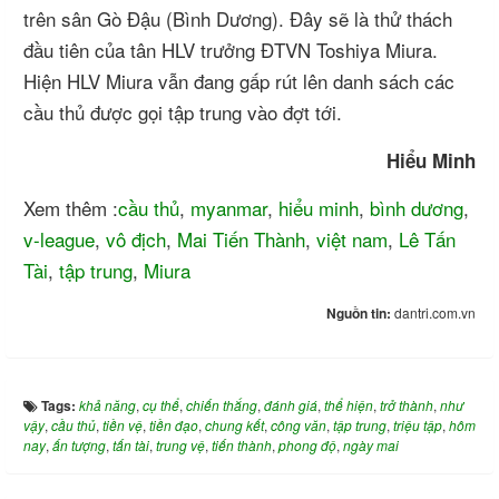
trên sân Gò Đậu (Bình Dương). Đây sẽ là thử thách
đầu tiên của tân HLV trưởng ĐTVN Toshiya Miura.
Hiện HLV Miura vẫn đang gấp rút lên danh sách các
cầu thủ được gọi tập trung vào đợt tới.
Hiểu Minh
Xem thêm :
cầu thủ
,
myanmar
,
hiểu minh
,
bình dương
,
v-league
,
vô địch
,
Mai Tiến Thành
,
việt nam
,
Lê Tấn
Tài
,
tập trung
,
Miura
Nguồn tin:
dantri.com.vn
Tags:
khả năng
,
cụ thể
,
chiến thắng
,
đánh giá
,
thể hiện
,
trở thành
,
như
vậy
,
cầu thủ
,
tiền vệ
,
tiền đạo
,
chung kết
,
công văn
,
tập trung
,
triệu tập
,
hôm
nay
,
ấn tượng
,
tấn tài
,
trung vệ
,
tiến thành
,
phong độ
,
ngày mai