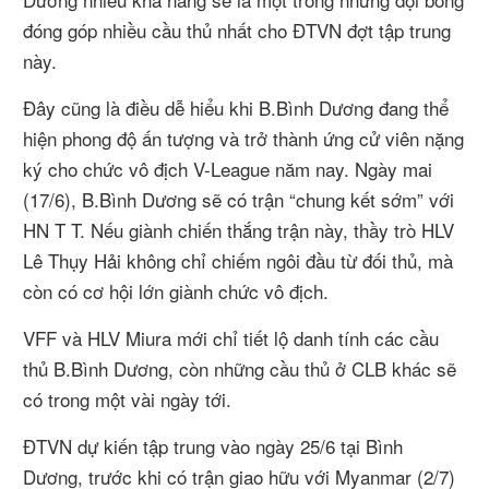
đóng góp nhiều cầu thủ nhất cho ĐTVN đợt tập trung
này.
Đây cũng là điều dễ hiểu khi B.Bình Dương đang thể
hiện phong độ ấn tượng và trở thành ứng cử viên nặng
ký cho chức vô địch V-League năm nay. Ngày mai
(17/6), B.Bình Dương sẽ có trận “chung kết sớm” với
HN T T. Nếu giành chiến thắng trận này, thầy trò HLV
Lê Thụy Hải không chỉ chiếm ngôi đầu từ đối thủ, mà
còn có cơ hội lớn giành chức vô địch.
VFF và HLV Miura mới chỉ tiết lộ danh tính các cầu
thủ B.Bình Dương, còn những cầu thủ ở CLB khác sẽ
có trong một vài ngày tới.
ĐTVN dự kiến tập trung vào ngày 25/6 tại Bình
Dương, trước khi có trận giao hữu với Myanmar (2/7)