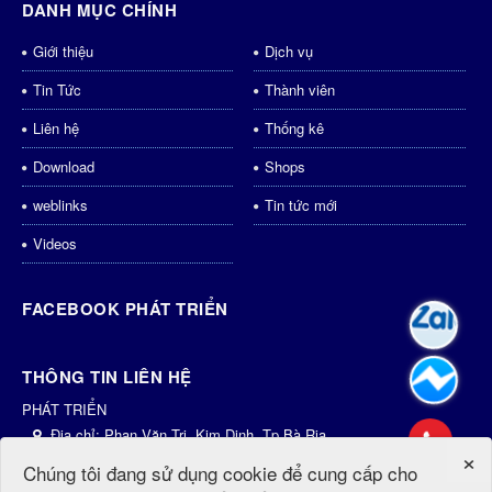
DANH MỤC CHÍNH
Giới thiệu
Dịch vụ
Tin Tức
Thành viên
Liên hệ
Thống kê
Download
Shops
weblinks
Tin tức mới
Videos
FACEBOOK PHÁT TRIỂN
THÔNG TIN LIÊN HỆ
PHÁT TRIỂN
Địa chỉ:
Phan Văn Trị, Kim Dinh, Tp.Bà Rịa
×
Điện thoại:
0931435998
Chúng tôi đang sử dụng cookie để cung cấp cho
Email:
dichvu@phattrien.net