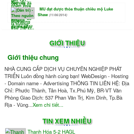
MU đạt được thỏa thuận chiêu mộ Luke
Shaw
(11/06/2014)
GIỚI THIỆU
Giới thiệu chung
NHÀ CUNG CẤP DỊCH VỤ CHUYÊN NGHIỆP PHÁT
TRIỂN Luôn đồng hành cùng bạn! WebDesign - Hosting
- Domain name - Advertising THÔNG TIN LIÊN HỆ: Địa
Chỉ: Phước Thành, Tân Hoà, Tx.Phú Mỹ, BR-VT Văn
Phòng Giao Dịch: 537 Phan Văn Trị, Kim Dinh, Tp.Bà
Rịa - Vũng...
Xem chi tiết...
TIN XEM NHIỀU
Thanh Hóa 5-2 HAGL