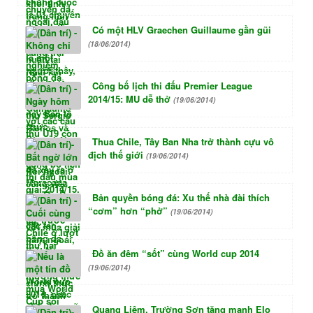
Có một HLV Graechen Guillaume gần gũi
(18/06/2014)
Công bố lịch thi đấu Premier League
2014/15: MU dễ thở
(19/06/2014)
Thua Chile, Tây Ban Nha trở thành cựu vô
địch thế giới
(19/06/2014)
Bản quyền bóng đá: Xu thế nhà đài thích
“cơm” hơn “phở”
(19/06/2014)
Đồ ăn đêm “sốt” cùng World cup 2014
(19/06/2014)
Quang Liêm, Trường Sơn tăng mạnh Elo