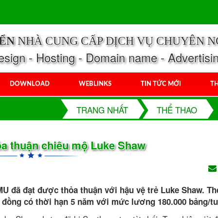
IỂN
NHÀ CUNG CẤP DỊCH VỤ CHUYÊN N
ign - Hosting - Domain name - Advertisi
DOWNLOAD
WEBLINKS
TIN TỨC MỚI
TH
TRANG NHẤT
THỂ THAO
ỏa thuận chiêu mộ Luke Shaw
 MU đã đạt được thỏa thuận với hậu vệ trẻ Luke Shaw. Th
p đồng có thời hạn 5 năm với mức lương 180.000 bảng/tu