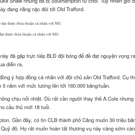
Luke Shaw nhưng đã bị Southampton từ chối. Tuy nhiên giờ đ
này đang nằng nặc đòi tới Old Trafford.
ạt được thỏa thuận cá nhân với MU
 này đã gặp trực tiếp BLĐ đội bóng để đề đạt nguyện vọng ra
a diễn ra.
ồng ý hợp đồng cá nhân với đội chủ sân Old Trafford. Cụ th
n 5 năm với mức lương lên tới 160.000 bảng/tuần.
hông chịu nổi nhiệt. Dù rất cần người thay thế A.Cole nhưng
ho cầu thủ mới 18 tuổi.
ton. Gần đây, có tin CLB thành phố Cảng muốn 30 triệu bản
i Quỷ đỏ. Họ rất muốn hoàn tất thương vụ này càng sớm càng