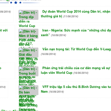
Dự đoán World Cup 2014 cùng Dân trí, nhận 
/06/2014)
thưởng giá trị
(11/06/2014)
t với
Iran - Nigeria: Sức mạnh của “những chú đạ
xanh”
(16/06/2014)
Vấn nạn trọng tài: Từ World Cup đến V-Lea
(16/06/2014)
o
Phản ứng trái chiều của cư dân mạng về sự
luận viên World Cup
(16/06/2014)
VFF triệu tập 5 cầu thủ B.Bình Dương vào tu
2014)
Nam
(16/06/2014)