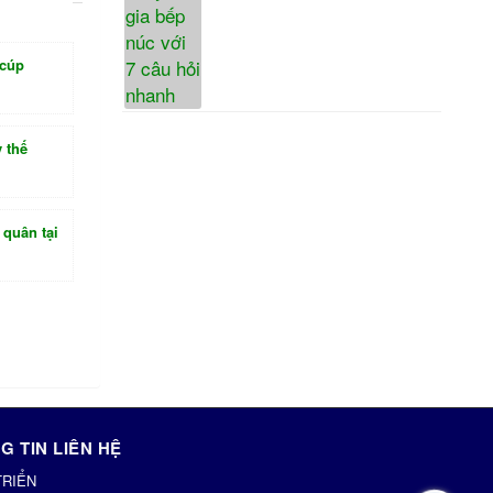
 cúp
 thế
 quân tại
G TIN LIÊN HỆ
TRIỂN