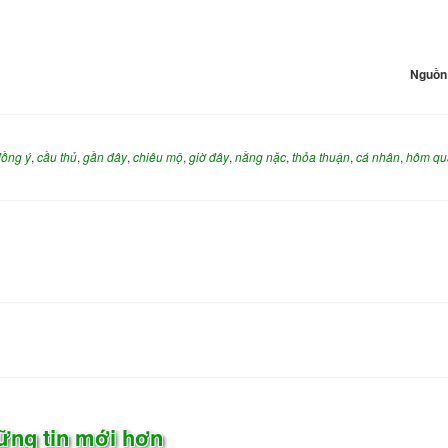
Nguồn 
đồng ý
,
cầu thủ
,
gần đây
,
chiêu mộ
,
giờ đây
,
nằng nặc
,
thỏa thuận
,
cá nhân
,
hôm qu
ững tin mới hơn