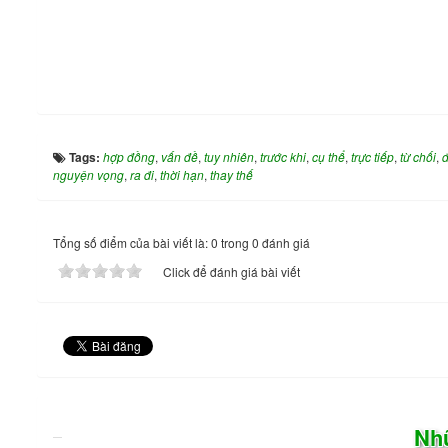
Tags:
hợp đồng
,
vấn đề
,
tuy nhiên
,
trước khi
,
cụ thể
,
trực tiếp
,
từ chối
,
nguyện vọng
,
ra đi
,
thời hạn
,
thay thế
Tổng số điểm của bài viết là: 0 trong 0 đánh giá
Click để đánh giá bài viết
Nh