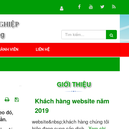
GHIỆP
ng
ÀNH VIÊN
LIÊN HỆ
GIỚI THIỆU
Khách hàng website năm
2019
eo đó,
ần.
website&nbsp;khách hàng chúng tôi
hiện đang cung cấp dịch...
Xem chi