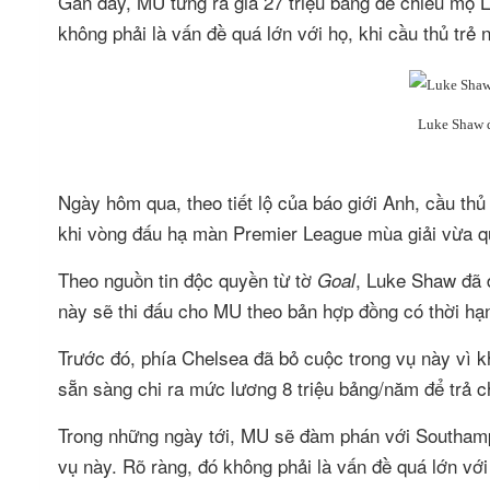
Gần đây, MU từng ra giá 27 triệu bảng để chiêu mộ 
không phải là vấn đề quá lớn với họ, khi cầu thủ trẻ 
Luke Shaw đ
Ngày hôm qua, theo tiết lộ của báo giới Anh, cầu thủ
khi vòng đấu hạ màn Premier League mùa giải vừa qu
Theo nguồn tin độc quyền từ tờ
, Luke Shaw đã đ
Goal
này sẽ thi đấu cho MU theo bản hợp đồng có thời hạ
Trước đó, phía Chelsea đã bỏ cuộc trong vụ này vì k
sẵn sàng chi ra mức lương 8 triệu bảng/năm để trả c
Trong những ngày tới, MU sẽ đàm phán với Southamp
vụ này. Rõ ràng, đó không phải là vấn đề quá lớn vớ