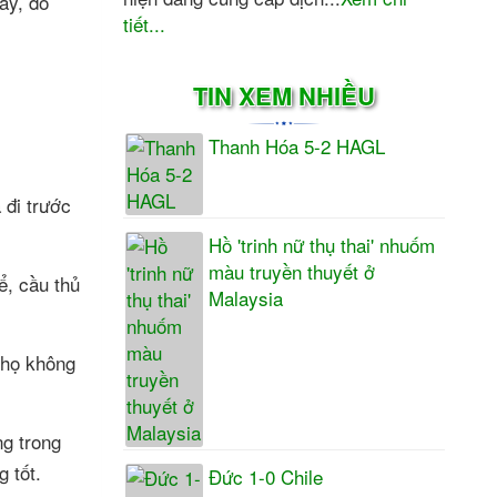
ây, đó
tiết...
TIN XEM NHIỀU
Thanh Hóa 5-2 HAGL
 đi trước
Hồ 'trinh nữ thụ thai' nhuốm
màu truyền thuyết ở
ể, cầu thủ
Malaysia
 họ không
g trong
 tốt.
Đức 1-0 Chile