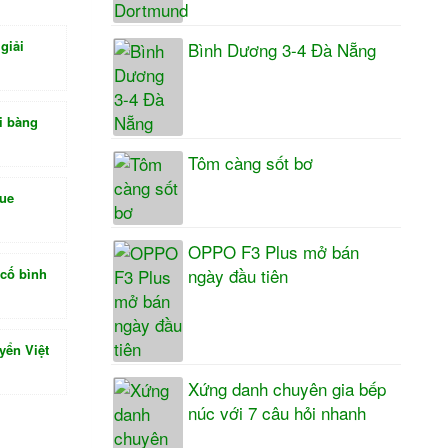
giải
Bình Dương 3-4 Đà Nẵng
i bàng
Tôm càng sốt bơ
gue
OPPO F3 Plus mở bán
ngày đầu tiên
 cố bình
yển Việt
Xứng danh chuyên gia bếp
núc với 7 câu hỏi nhanh