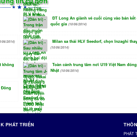
ững tin cũ hơn
ĐT Long An giành vé cuối cùng vào bán kết
quốc gia
(10/06/2014)
Milan sa thải HLV Seedorf, chọn Inzaghi thay
0/06/2014)
(10/06/2014)
t không
Toàn cảnh trung tâm nơi U19 Việt Nam đóng
Nhật
(10/06/2014)
i Đông
K PHÁT TRIỂN
THÔN
PHÁT 