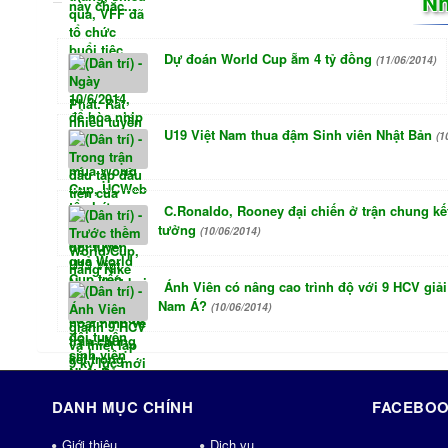
Nh
Dự đoán World Cup ẵm 4 tỷ đồng
(11/06/2014)
U19 Việt Nam thua đậm Sinh viên Nhật Bản
(1
C.Ronaldo, Rooney đại chiến ở trận chung kế
tưởng
(10/06/2014)
Ánh Viên có nâng cao trình độ với 9 HCV giả
Nam Á?
(10/06/2014)
DANH MỤC CHÍNH
FACEBOO
Giới thiệu
Dịch vụ