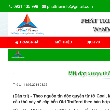
0931 435 998
phattrieninfo@gmail.com
PHÁT TR
WebDes
TRANG NHẤT
GIỚI THIỆU
DỊCH VỤ
MU đạt được th
Thứ tư - 11/06/2014 03:36
(Dân trí) - Theo nguồn tin độc quyền từ tờ Goal,
cầu thủ này sẽ cập bến Old Trafford theo bản hợ