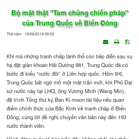
Bộ mặt thật "Tam chủng chiến pháp"
của Trung Quốc về Biển Đông
Thứ năm - 19/06/2014 09:55
Khi mà những tranh chấp lãnh thổ còn tiếp diễn sau vụ
hạ đặt giàn khoan Hải Dương 981, Trung Quốc đã có
bước đi kiểu “nước đôi” ở Liên hợp quốc. Hôm 9/6,
Trung Quốc bất ngờ mở một mặt trận mới, khi Phó Đại
sứ nước này tại LHQ, ông Vương Minh (Wang Min),
đệ trình Tổng thư ký Ban Ki-moon tài liệu nêu quan
điểm chính thức của Bắc Kinh về tranh chấp ở Biển
Đông, cùng lời đề nghị chuyển văn bản này đến 193
nước thành viên.
Hành động quốc tế hóa trên đây không phải cho thấy