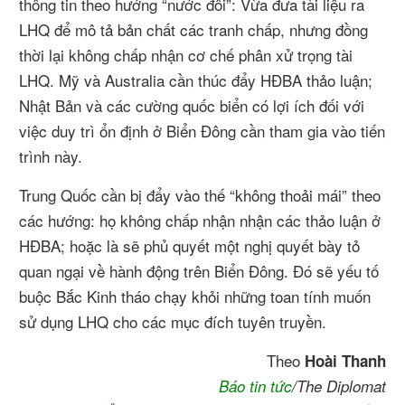
thông tin theo hướng “nước đôi”: Vừa đưa tài liệu ra
LHQ để mô tả bản chất các tranh chấp, nhưng đồng
thời lại không chấp nhận cơ chế phân xử trọng tài
LHQ. Mỹ và Australia cần thúc đẩy HĐBA thảo luận;
Nhật Bản và các cường quốc biển có lợi ích đối với
việc duy trì ổn định ở Biển Đông cần tham gia vào tiến
trình này.
Trung Quốc cần bị đẩy vào thế “không thoải mái” theo
các hướng: họ không chấp nhận nhận các thảo luận ở
HĐBA; hoặc là sẽ phủ quyết một nghị quyết bày tỏ
quan ngại về hành động trên Biển Đông. Đó sẽ yếu tố
buộc Bắc Kinh tháo chạy khỏi những toan tính muốn
sử dụng LHQ cho các mục đích tuyên truyền.
Theo
Hoài Thanh
Báo tin tức
/The Diplomat