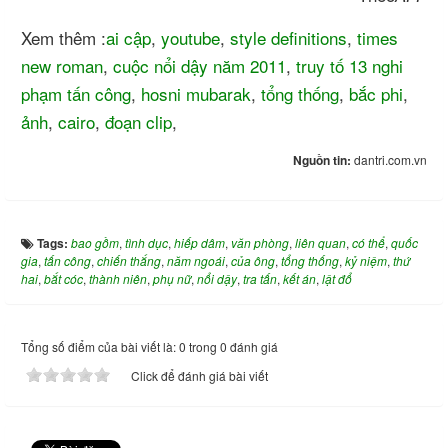
Xem thêm :
ai cập
,
youtube
,
style definitions
,
times
new roman
,
cuộc nổi dậy năm 2011
,
truy tố 13 nghi
phạm tấn công
,
hosni mubarak
,
tổng thống
,
bắc phi
,
ảnh
,
cairo
,
đoạn clip
,
Nguồn tin:
dantri.com.vn
Tags:
bao gồm
,
tình dục
,
hiếp dâm
,
văn phòng
,
liên quan
,
có thể
,
quốc
gia
,
tấn công
,
chiến thắng
,
năm ngoái
,
của ông
,
tổng thống
,
kỷ niệm
,
thứ
hai
,
bắt cóc
,
thành niên
,
phụ nữ
,
nổi dậy
,
tra tấn
,
kết án
,
lật đổ
Tổng số điểm của bài viết là: 0 trong 0 đánh giá
Click để đánh giá bài viết