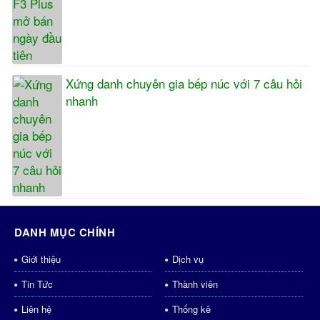
Xứng danh chuyên gia bếp núc với 7 câu hỏi
nhanh
DANH MỤC CHÍNH
Giới thiệu
Dịch vụ
Tin Tức
Thành viên
Liên hệ
Thống kê