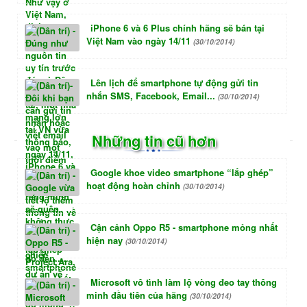
iPhone 6 và 6 Plus chính hãng sẽ bán tại
Việt Nam vào ngày 14/11
(30/10/2014)
Lên lịch để smartphone tự động gửi tin
nhắn SMS, Facebook, Email...
(30/10/2014)
Những tin cũ hơn
Google khoe video smartphone “lắp ghép”
hoạt động hoàn chỉnh
(30/10/2014)
Cận cảnh Oppo R5 - smartphone mỏng nhất
hiện nay
(30/10/2014)
Microsoft vô tình làm lộ vòng đeo tay thông
minh đầu tiên của hãng
(30/10/2014)