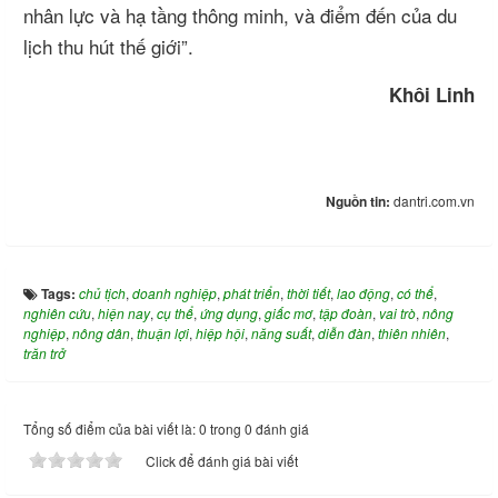
nhân lực và hạ tầng thông minh, và điểm đến của du
lịch thu hút thế giới”.
Khôi Linh
Nguồn tin:
dantri.com.vn
Tags:
chủ tịch
,
doanh nghiệp
,
phát triển
,
thời tiết
,
lao động
,
có thể
,
nghiên cứu
,
hiện nay
,
cụ thể
,
ứng dụng
,
giấc mơ
,
tập đoàn
,
vai trò
,
nông
nghiệp
,
nông dân
,
thuận lợi
,
hiệp hội
,
năng suất
,
diễn đàn
,
thiên nhiên
,
trăn trở
Tổng số điểm của bài viết là: 0 trong 0 đánh giá
Click để đánh giá bài viết