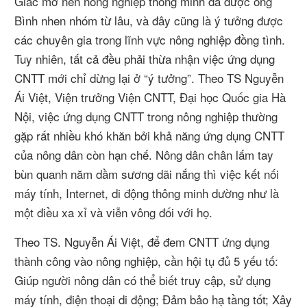
Giấc mơ nền nông nghiệp thông minh đã được ông
Bình nhen nhóm từ lâu, và đây cũng là ý tưởng được
các chuyên gia trong lĩnh vực nông nghiệp đồng tình.
Tuy nhiên, tất cả đều phải thừa nhận việc ứng dụng
CNTT mới chỉ dừng lại ở “ý tưởng”. Theo TS Nguyễn
Ái Việt, Viện trưởng Viện CNTT, Đại học Quốc gia Hà
Nội, việc ứng dụng CNTT trong nông nghiệp thường
gặp rất nhiều khó khăn bởi khả năng ứng dụng CNTT
của nông dân còn hạn chế. Nông dân chân lấm tay
bùn quanh năm dầm sương dãi nắng thì việc kết nối
máy tính, Internet, di động thông minh dường như là
một điều xa xỉ và viễn vông đối với họ.
Theo TS. Nguyễn Ái Việt, để đem CNTT ứng dụng
thành công vào nông nghiệp, cần hội tụ đủ 5 yếu tố:
Giúp người nông dân có thể biết truy cập, sử dụng
máy tính, điện thoại di động; Đảm bảo hạ tầng tốt; Xây