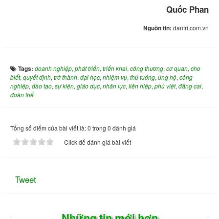
Quốc Phan
Nguồn tin:
dantri.com.vn
Tags:
doanh nghiệp
,
phát triển
,
triển khai
,
công thương
,
cơ quan
,
cho
biết
,
quyết định
,
trở thành
,
đại học
,
nhiệm vụ
,
thủ tướng
,
ủng hộ
,
công
nghiệp
,
đào tạo
,
sự kiện
,
giáo dục
,
nhân lực
,
liên hiệp
,
phủ việt
,
đăng cai
,
đoàn thể
Tổng số điểm của bài viết là: 0 trong 0 đánh giá
Click để đánh giá bài viết
Tweet
Những tin mới hơn