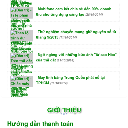
Mobifone cam kết chia sẻ đến 90% doanh
thu cho ứng dụng sáng tạo
(28/10/2014)
Thử nghiệm chuyển mạng giữ nguyên số từ
tháng 9/2015
(11/10/2014)
Ngỡ ngàng với những bức ảnh "từ sao Hỏa"
của trái đất
(11/10/2014)
Máy tính bảng Trung Quốc phát nổ tại
TPHCM
(11/10/2014)
GIỚI THIỆU
Hướng dẫn thanh toán