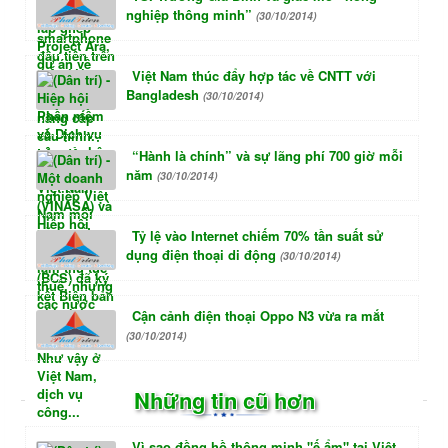
nghiệp thông minh”
(30/10/2014)
Việt Nam thúc đẩy hợp tác về CNTT với
Bangladesh
(30/10/2014)
“Hành là chính” và sự lãng phí 700 giờ mỗi
năm
(30/10/2014)
Tỷ lệ vào Internet chiếm 70% tần suất sử
dụng điện thoại di động
(30/10/2014)
Cận cảnh điện thoại Oppo N3 vừa ra mắt
(30/10/2014)
Những tin cũ hơn
Vì sao đồng hồ thông minh "ế ẩm" tại Việt