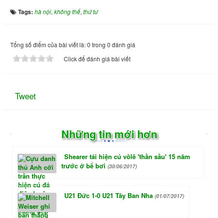
Tags:
hà nội
,
không thể
,
thứ tư
Tổng số điểm của bài viết là: 0 trong 0 đánh giá
Click để đánh giá bài viết
Tweet
Những tin mới hơn
Shearer tái hiện cú vôlê 'thần sầu' 15 năm
trước ở bể bơi
(30/06/2017)
U21 Đức 1-0 U21 Tây Ban Nha
(01/07/2017)