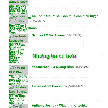
Cậu bé 7 tuổi ở Sài Gòn múa côn điêu luyện
(11/07/2017)
Sydney FC 0-2 Arsenal
(13/07/2017)
Những tin cũ hơn
Yadanarbon 0-3 Quảng Ninh
(02/05/2017)
Espanyol 0-3 Barcelona
(30/04/2017)
Anthony Joshua - Wladimir Klitschko