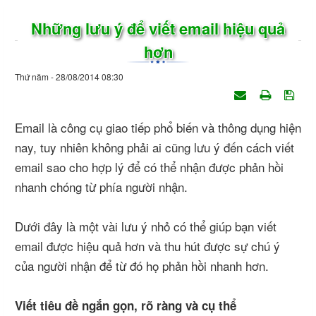
Những lưu ý để viết email hiệu quả
hơn
Thứ năm - 28/08/2014 08:30
Email là công cụ giao tiếp phổ biến và thông dụng hiện
nay, tuy nhiên không phải ai cũng lưu ý đến cách viết
email sao cho hợp lý để có thể nhận được phản hồi
nhanh chóng từ phía người nhận.
Dưới đây là một vài lưu ý nhỏ có thể giúp bạn viết
email được hiệu quả hơn và thu hút được sự chú ý
của người nhận để từ đó họ phản hồi nhanh hơn.
Viết tiêu đề ngắn gọn, rõ ràng và cụ thể