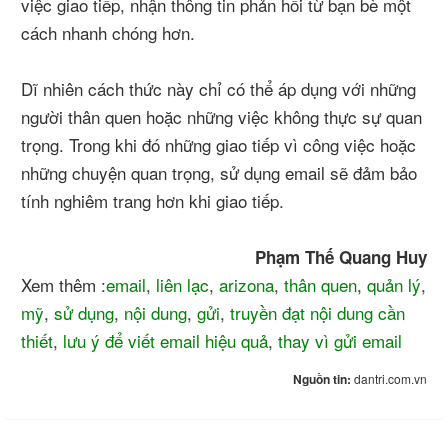
việc giao tiếp, nhận thông tin phản hồi từ bạn bè một
cách nhanh chóng hơn.
Dĩ nhiên cách thức này chỉ có thể áp dụng với những
người thân quen hoặc những việc không thực sự quan
trọng. Trong khi đó những giao tiếp vì công việc hoặc
những chuyện quan trọng, sử dụng email sẽ đảm bảo
tính nghiêm trang hơn khi giao tiếp.
Phạm Thế Quang Huy
Xem thêm :
email
,
liên lạc
,
arizona
,
thân quen
,
quản lý
,
mỹ
,
sử dụng
,
nội dung
,
gửi
,
truyền đạt nội dung cần
thiết
,
lưu ý để viết email hiệu quả
,
thay vì gửi email
Nguồn tin:
dantri.com.vn