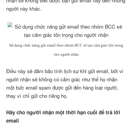
nhận sẽ không biết được bạn gửi email này đến những
người này khác.
Sử dụng chức năng gửi email theo nhóm BCC sẽ tạo cảm giác tôn trọng
cho người nhận
Điều này sẽ đảm bảo tính lịch sự khi gửi email, bởi vì
người nhận sẽ không có cảm giác như thể họ nhận
một bức email spam được gửi đến hàng loạt người,
thay vì chỉ gửi cho riêng họ.
Hãy cho người nhận một thời hạn cuối để trả lời
email