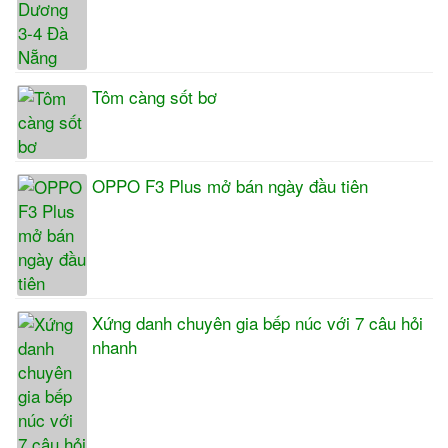
Tôm càng sốt bơ
OPPO F3 Plus mở bán ngày đầu tiên
Xứng danh chuyên gia bếp núc với 7 câu hỏi
nhanh