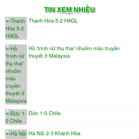
TIN XEM NHIỀU
Thanh Hóa 5-2 HAGL
Hồ 'trinh nữ thụ thai' nhuốm màu truyền
thuyết ở Malaysia
Đức 1-0 Chile
Hà Nội 2-3 Khánh Hòa