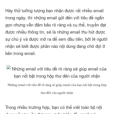
Hãy thử tưởng tượng bạn nhận được rất nhiều email
trong ngày, thì những email gửi đến với tiêu đề ngắn
gọn nhưng vẫn đảm bảo rõ ràng và cụ thể, truyền đạt
được nhiều thông tin, sẽ là những email thu hút được
sự chú ý và được mở ra để xem đầu tiên, bởi lẽ người
nhận sẽ biết được phần nào nội dung đang chờ đợi ở
bên trong email.
Những email với tiêu đề rõ ràng sẽ giúp email của bạn nổi bật trong hộp
thư đến của người nhận
Trong nhiều trường hợp, bạn có thể viết toàn bộ nội