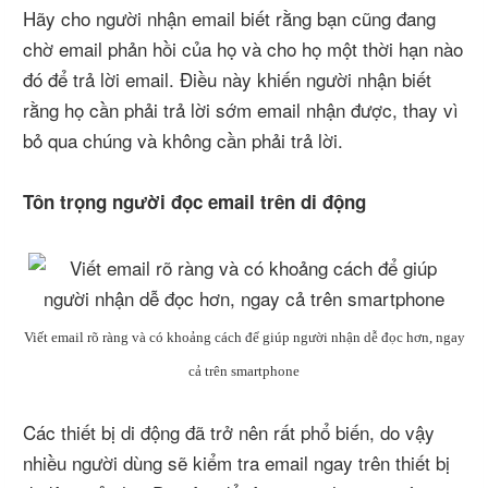
Hãy cho người nhận email biết rằng bạn cũng đang
chờ email phản hồi của họ và cho họ một thời hạn nào
đó để trả lời email. Điều này khiến người nhận biết
rằng họ cần phải trả lời sớm email nhận được, thay vì
bỏ qua chúng và không cần phải trả lời.
Tôn trọng người đọc email trên di động
Viết email rõ ràng và có khoảng cách để giúp người nhận dễ đọc hơn, ngay
cả trên smartphone
Các thiết bị di động đã trở nên rất phổ biến, do vậy
nhiều người dùng sẽ kiểm tra email ngay trên thiết bị