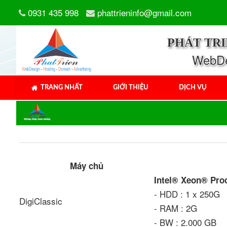
0931 435 998
phattrieninfo@gmail.com
PHÁT TR
WebDes
TRANG NHẤT
GIỚI THIỆU
DỊCH VỤ
Máy chủ
Intel® Xeon® Pro
- HDD : 1 x 250G
DigiClassic
- RAM : 2G
- BW : 2.000 GB