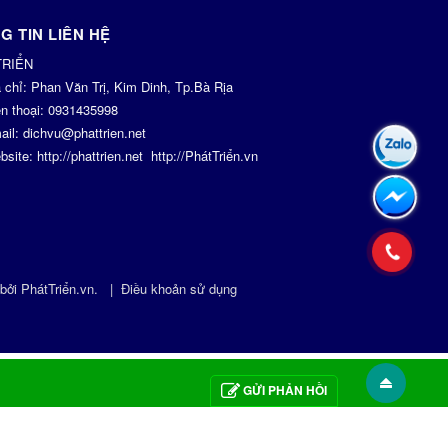
G TIN LIÊN HỆ
TRIỂN
a chỉ:
Phan Văn Trị, Kim Dinh, Tp.Bà Rịa
n thoại:
0931435998
ail:
dichvu@phattrien.net
bsite:
http://phattrien.net
http://PhátTriển.vn
 bởi
PhátTriển.vn
.
|
Điều khoản sử dụng
GỬI PHẢN HỒI