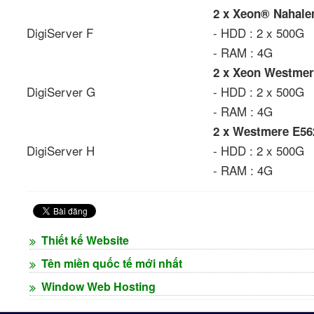
2 x Xeon® Nahale
DigiServer F
- HDD : 2 x 500G
- RAM : 4G
2 x Xeon Westmer
DigiServer G
- HDD : 2 x 500G
- RAM : 4G
2 x Westmere E56
DigiServer H
- HDD : 2 x 500G
- RAM : 4G
Thiết kế Website
Tên miền quốc tế mới nhất
Window Web Hosting