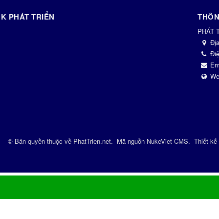
K PHÁT TRIỂN
THÔN
PHÁT 
Đị
Điệ
Em
We
© Bản quyền thuộc về
PhatTrien.net
.
Mã nguồn
NukeViet CMS
.
Thiết kế