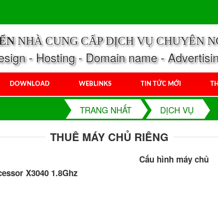
IỂN
NHÀ CUNG CẤP DỊCH VỤ CHUYÊN N
ign - Hosting - Domain name - Advertisi
DOWNLOAD
WEBLINKS
TIN TỨC MỚI
TH
TRANG NHẤT
DỊCH VỤ
THUÊ MÁY CHỦ RIÊNG
Cấu hình máy chủ
cessor X3040 1.8Ghz